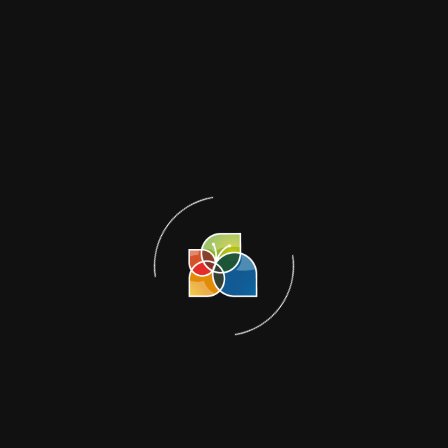
arau, Vila Lângaro, São João da Urtiga, Arroio do Meio, Estrela,
agoa Vermelha, Crissiumal, Cacique Doble, Pinto Bandeira, São P
ado, Bento Gonçalves, Cristal do Sul, Machadinha, Casca, Floria
mportante da Secretaria de Desenvolvimento Rural do Estado. À
 que tem como chefe do escritório Virgínia Crestani Viero Grandi
a a força do campo por meio de alimentos que carregam tradição,
a ampla variedade de produtos, que vão desde queijos artesanai
oniais típicos da cultura gaúcha e flores. A diversidade chama a 
as muitas vezes passadas de geração em geração.
a agricultura familiar e o papel fundamental dos agricultores 
os dias de feira demonstra a valorização do setor. Uma conexão 
com apoio financeiro da Secretaria de Desenvolvimento Rural do 
res Rurais e Secretaria Municipal da Agricultura de Tapejara – P